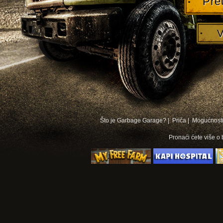
Pre
V
Što je Garbage Garage? |
Priča |
Mogućnosti
Pronaći ćete više o