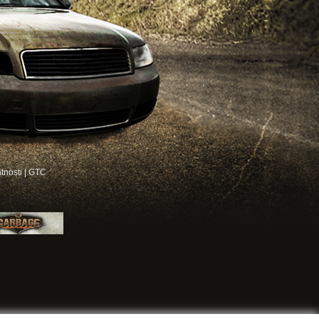
atnosti
|
GTC