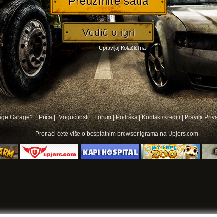
Preuzmite sada
Vodič o igri
Upravljaj Kolačićima
bage Garage? |
Priča |
Mogućnosti |
Forum
|
Podrška
|
Kontakt/Krediti
|
Pravila Priv
Pronaći ćete više o
besplatnim browser igrama na
Upjers.com