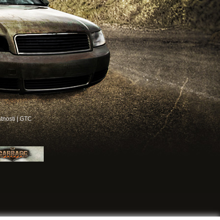
atnosti
|
GTC