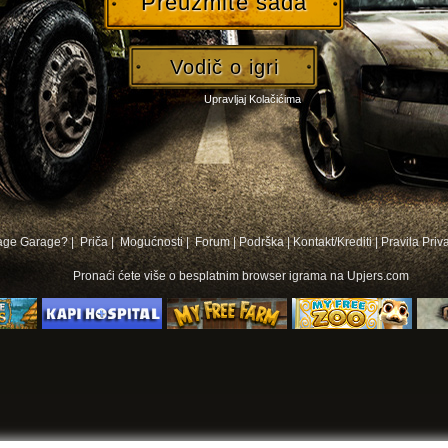
Preuzmite sada
Vodič o igri
Upravljaj Kolačićima
bage Garage? |
Priča |
Mogućnosti |
Forum
|
Podrška
|
Kontakt/Krediti
|
Pravila Priv
Pronaći ćete više o
besplatnim browser igrama na
Upjers.com