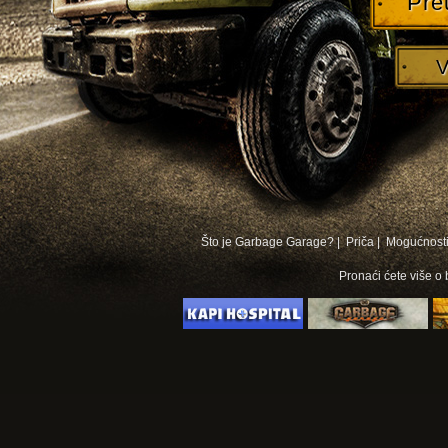
Pre
V
Što je Garbage Garage? |
Priča |
Mogućnosti
Pronaći ćete više o