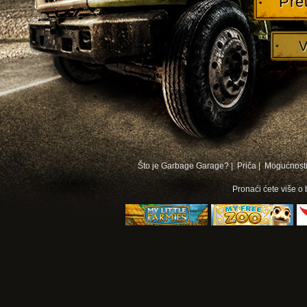
Pre
V
Što je Garbage Garage? |
Priča |
Mogućnosti
Pronaći ćete više o