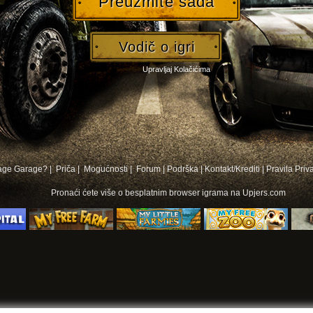
Preuzmite sada
Vodič o igri
Upravljaj Kolačićima
bage Garage? |
Priča |
Mogućnosti |
Forum
|
Podrška
|
Kontakt/Krediti
|
Pravila Priv
Pronaći ćete više o
besplatnim browser igrama na
Upjers.com