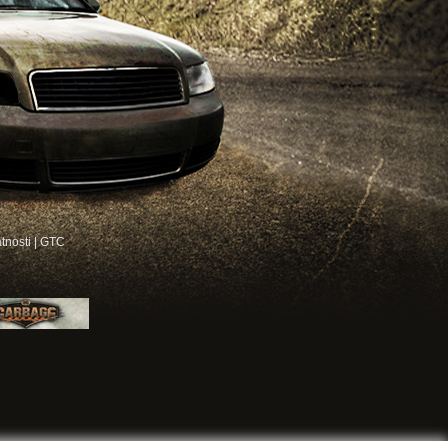
atnosti
|
GTC