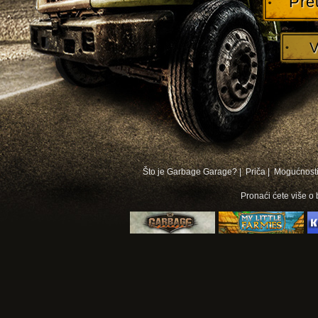
Pre
V
Što je Garbage Garage? |
Priča |
Mogućnosti
Pronaći ćete više o