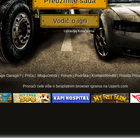
Preuzmite sada
Vodič o igri
Upravljaj Kolačićima
bage Garage? |
Priča |
Mogućnosti |
Forum
|
Podrška
|
Kontakt/Krediti
|
Pravila Priv
Pronaći ćete više o
besplatnim browser igrama na
Upjers.com