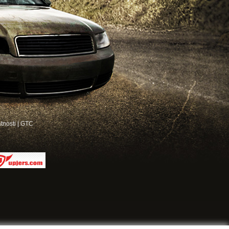
atnosti
|
GTC